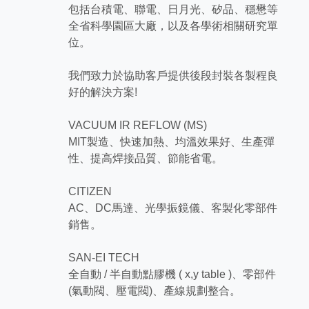
包括台積電、聯電、日月光、矽品、穩懋等
全省科學園區大廠，以及各學術相關研究單
位。
我們致力於協助客戶提供後段封裝各製程良
好的解決方案!
VACUUM IR REFLOW (MS)
MIT製造、快速加熱、均溫效果好、生產彈
性、提高焊接品質、節能省電。
CITIZEN
AC、DC馬達、光學振鏡儀、客製化零部件
銷售。
SAN-EI TECH
全自動 / 半自動點膠機 ( x,y table )、零部件
(氣動閥、壓電閥)、產線規劃整合。