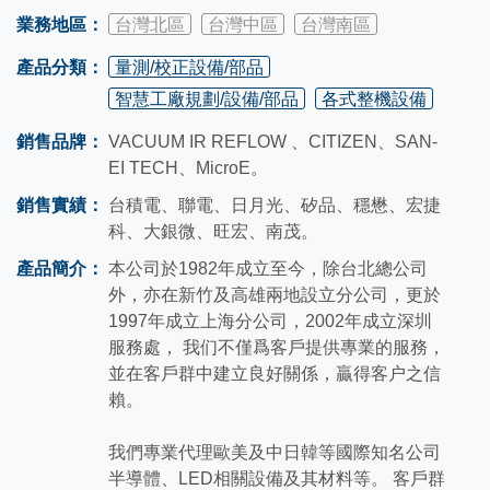
業務地區：
台灣北區
台灣中區
台灣南區
產品分類：
量測/校正設備/部品
智慧工廠規劃/設備/部品
各式整機設備
銷售品牌：
VACUUM IR REFLOW 、CITIZEN、SAN-
EI TECH、MicroE。
銷售實績：
台積電、聯電、日月光、矽品、穩懋、宏捷
科、大銀微、旺宏、南茂。
產品簡介：
本公司於1982年成立至今，除台北總公司
外，亦在新竹及高雄兩地設立分公司，更於
1997年成立上海分公司，2002年成立深圳
服務處， 我们不僅爲客戶提供專業的服務，
並在客戶群中建立良好關係，贏得客户之信
賴。
我們專業代理歐美及中日韓等國際知名公司
半導體、LED相關設備及其材料等。 客戶群