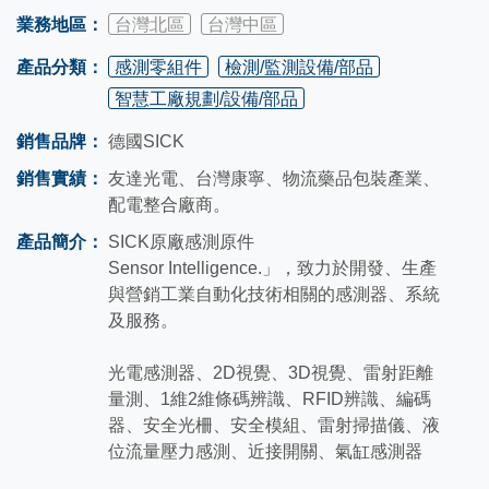
業務地區：
台灣北區
台灣中區
產品分類：
感測零組件
檢測/監測設備/部品
智慧工廠規劃/設備/部品
銷售品牌：
德國SICK
銷售實績：
友達光電、台灣康寧、物流藥品包裝產業、
配電整合廠商。
產品簡介：
SICK原廠感測原件
Sensor Intelligence.」，致力於開發、生產
與營銷工業自動化技術相關的感測器、系統
及服務。
光電感測器、2D視覺、3D視覺、雷射距離
量測、1維2維條碼辨識、RFID辨識、編碼
器、安全光柵、安全模組、雷射掃描儀、液
位流量壓力感測、近接開關、氣缸感測器