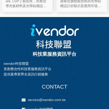
ate, LGP ) 製造商，在複合
過複合擴散板技術與光學結
導光板材料及光學結構設計
構設計於顯示器應用市場累
累積多年實務經驗。 從配方
積多年經驗。 從配方設計、
造粒到押板，光學網點設
混煉造粒、押板生產到裁切
計、裁切拋光等，藉由高精
包裝等，皆可提供客戶最優
密光學設計模擬，搭配多樣
質的光學材料。
化超精密成型製程可提供顯
示器應用的客戶最優質的光
學材料。
科技業服務資訊平台
ivendor科技聯盟
首創整合性科技業服務資訊平台
提供最專業齊全資訊行銷服務
CONTACT
service@ivendor.com.tw