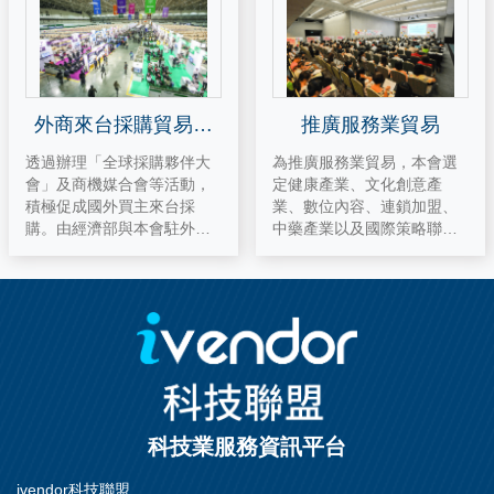
外商來台採購貿易洽
推廣服務業貿易
談會
透過辦理「全球採購夥伴大
為推廣服務業貿易，本會選
會」及商機媒合會等活動，
定健康產業、文化創意產
積極促成國外買主來台採
業、數位內容、連鎖加盟、
購。由經濟部與本會駐外單
中藥產業以及國際策略聯盟
位針對我優勢產業，如電子
合作服務為重點，協助業者
資通訊、機械、汽機車零配
開發國內外合作商機。
件、五金手工具、生技醫療
及太陽光電等，洽邀國際買
主來台採購，以降低廠商遠
赴海外拓銷成本，協助我中
小企業爭取商機，達到提高
出口之目的，同時促進產業
發展及升級。
科技業服務資訊平台
ivendor科技聯盟