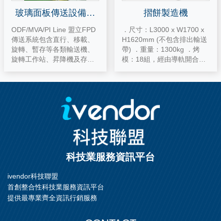
玻璃面板傳送設備整
摺餅製造機
合系統
ODF/MVA/PI Line 盟立FPD
．尺寸：L3000 x W1700 x
傳送系統包含直行、移載、
H1620mm (不包含排出輸送
旋轉、暫存等各類輸送機、
帶) ．重量：1300kg ．烤
旋轉工作站、昇降機及存取
模：18組，經由導軌開合持
機，對應G2~G8.5各世代尺
續迴轉工作 ．加熱器：熱源-
寸，整合各式製程設備，提
-瓦斯 能源消耗--27000 Kcal/
供ODF/MVA/PI Line輸送系
hr 或 107210 BTU/hr 燃燒
統完整解決方案。
器--紅外線式上方4組，下部
5組 ．電力供應：220VAC, 3
相, 60Hz, 1KW ．空壓：7kg
f / cm2, 300 l/min ．燃燒廢
氣排放：9900 l/min ．產
能：500~600 ea / hr ．備
科技業服務資訊平台
註：電力、空壓、瓦斯及廢
氣排放設備由業
ivendor科技聯盟
首創整合性科技業服務資訊平台
提供最專業齊全資訊行銷服務