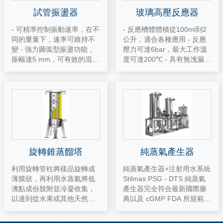
試管振盪器
玻璃高壓反應器
- 可精準控制振動速率，在不
- 反應槽體體積從100ml到2
同的重量下，速率可維持不
公升，適合各種應用 - 反應
變 - 強力圓弧型振盪功能，
壓力可達6bar，最大工作溫
振幅達5 mm，可有效的混勻
度可達200℃ - 具有無洩漏磁
樣品 - 具有手動啟動模式與
攪裝置 - 槽蓋材質具有不鏽
上部微動開關2種啟動方式 -
鋼316,HASTELLOY B/C,MO
最高轉速：2,500 rpm - 馬達
NEL,INCONEL, NICKEL,TIT
過載自動停止
ANIUM,ZIRCOMIUM與TAN
TALUM等可供選擇 - 加熱方
式為夾套式或底部加熱板加
熱 - 可控制轉速、溫度升降
速率與監控壓力 - 可選配操
作軟體，雙向控制高壓反應
旋轉錐蒸餾塔
純蒸氣產生器
器同時記錄操作參數
利用旋轉管柱將樣品旋轉成
純蒸氣產生器+注射用水系統
薄膜狀，再利用水蒸氣將低
Stilmas PSG - DTS 純蒸氣
沸點成份脫附並冷凝收集，
產生器完全符合最新國際藥
以達到從水果或其他天然物
典以及 cGMP FDA 所規範而
中對香味物質做提取及濃縮
設計製造，有能力符合製藥
之功能。 目前已應用於柑
廠的設備與製程上的滅菌需