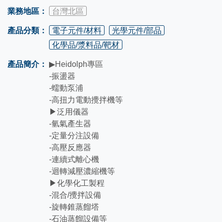
業務地區：
台灣北區
產品分類：
電子元件/材料
光學元件/部品
化學品/漿料品/靶材
產品簡介：
▶Heidolph專區
-振盪器
-蠕動泵浦
-高扭力電動攪拌機等
▶泛用儀器
-氫氣產生器
-定量分注設備
-高壓反應器
-連續式離心機
-迴轉減壓濃縮機等
▶化學化工製程
-混合/攪拌設備
-旋轉錐蒸餾塔
-石油蒸餾設備等