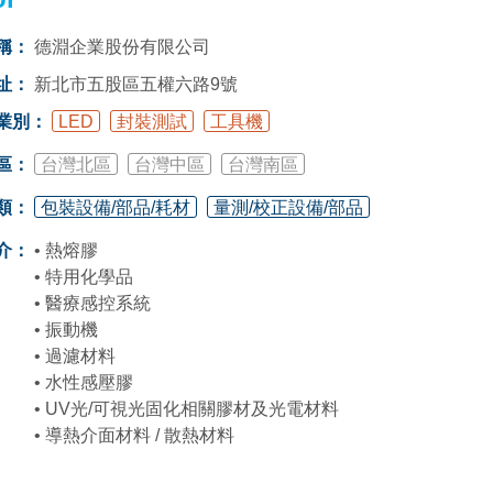
稱：
德淵企業股份有限公司
址：
新北市五股區五權六路9號
業別：
LED
封裝測試
工具機
區：
台灣北區
台灣中區
台灣南區
類：
包裝設備/部品/耗材
量測/校正設備/部品
介：
• 熱熔膠
• 特用化學品
• 醫療感控系統
• 振動機
• 過濾材料
• 水性感壓膠
• UV光/可視光固化相關膠材及光電材料
• 導熱介面材料 / 散熱材料