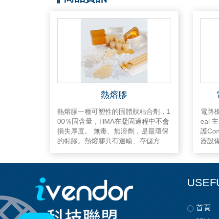
熱熔膠
熱熔膠一種可塑性的固體狀粘合劑，1
電路板
00％固含量，HMA在凝固過程中不會
eal
損失厚度。 無毒、無溶劑，是最環保
護Con
的黏膠。熱熔膠具有運輸、存儲方
器設
便，黏合速度快、強度大等優點。 熱
熔膠與其他溶劑型粘合劑不同，熱熔
膠通常具有較長的保質期並且不需要
長的乾燥時間。乾燥後熱熔膠不會收
USEF
縮。
首頁