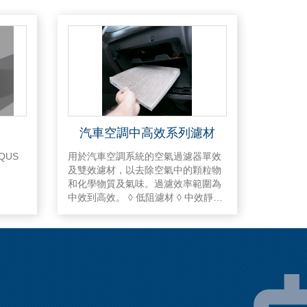
汽車空調中高效系列濾材
QUS
用於汽車空調系統的空氣過濾器單效
及雙效濾材，以去除空氣中的顆粒物
和化學物質及氣味。過濾效率範圍為
中效到高效。 ◊ 低阻濾材 ◊ 中效靜電
棉複合濾材 ◊ 可折疊高效熔噴濾材 ◊
活性碳雙效濾材