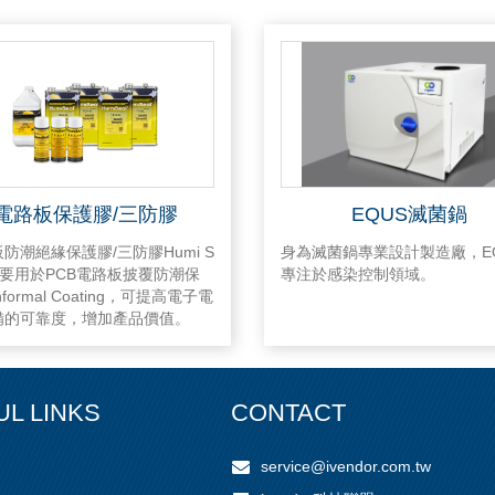
電路板保護膠/三防膠
EQUS滅菌鍋
防潮絕緣保護膠/三防膠Humi S
身為滅菌鍋專業設計製造廠，E
 主要用於PCB電路板披覆防潮保
專注於感染控制領域。
formal Coating，可提高電子電
備的可靠度，增加產品價值。
UL LINKS
CONTACT
service@ivendor.com.tw