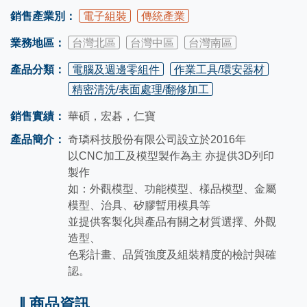
銷售產業別：
電子組裝
傳統產業
業務地區：
台灣北區
台灣中區
台灣南區
產品分類：
電腦及週邊零組件
作業工具/環安器材
精密清洗/表面處理/翻修加工
銷售實績：
華碩，宏碁，仁寶
產品簡介：
奇璘科技股份有限公司設立於2016年
以CNC加工及模型製作為主 亦提供3D列印
製作
如：外觀模型、功能模型、樣品模型、金屬
模型、治具、矽膠暫用模具等
並提供客製化與產品有關之材質選擇、外觀
造型、
色彩計畫、品質強度及組裝精度的檢討與確
認。
商品資訊