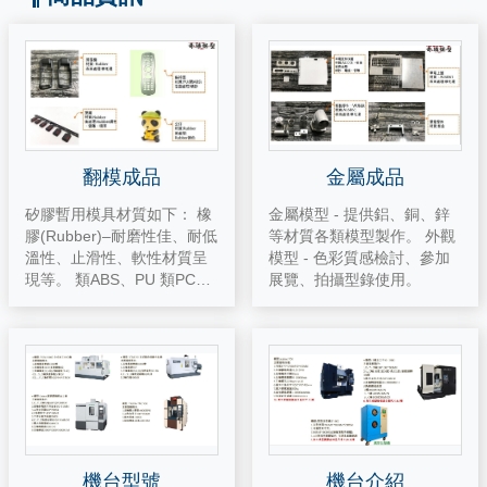
翻模成品
金屬成品
矽膠暫用模具材質如下： 橡
金屬模型 - 提供鋁、銅、鋅
膠(Rubber)–耐磨性佳、耐低
等材質各類模型製作。 外觀
溫性、止滑性、軟性材質呈
模型 - 色彩質感檢討、參加
現等。 類ABS、PU 類PC、
展覽、拍攝型錄使用。
類壓克力–半透明 翻模加工
流程： 原型→開模→切模→
灌注→修整
機台型號
機台介紹