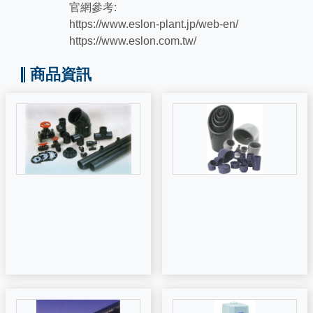
官網參考:
https://www.eslon-plant.jp/web-en/
https://www.eslon.com.tw/
商品資訊