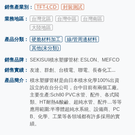
銷售產業別：
TFT-LCD
封裝測試
業務地區：
台灣北區
台灣中區
台灣南區
大陸地區
產品分類：
硬脆材料加工
線/管周邊材料
其他(未分類)
銷售品牌：
SEKISUI積水塑膠管材: ESLON、MEFCO
銷售實績：
友達、群創、台積電、聯電、長春化工...
產品簡介：
積水塑膠管材是由日本積水化學100%出資
設立的在台分公司，台中目前有兩個工廠。
主要生產:Sch80 PVC水管、配件、各式閥
類、HT耐熱&酸鹼、超純水管、配件…等等
應用範圍:半導體超純水系統、設備商、PC
B、化學、工業等各領域都有許多採用的實
績。