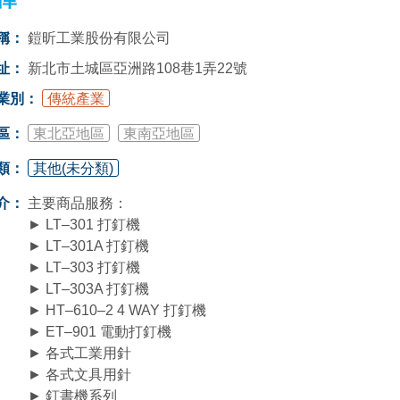
稱：
鎧昕工業股份有限公司
址：
新北市土城區亞洲路108巷1弄22號
業別：
傳統產業
區：
東北亞地區
東南亞地區
類：
其他(未分類)
介：
主要商品服務：
► LT–301 打釘機
► LT–301A 打釘機
► LT–303 打釘機
► LT–303A 打釘機
► HT–610–2 4 WAY 打釘機
► ET–901 電動打釘機
► 各式工業用針
► 各式文具用針
► 釘書機系列