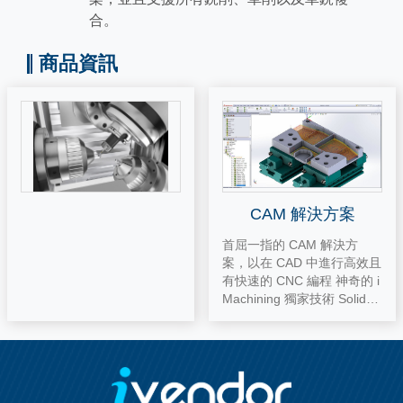
合。
商品資訊
CAM 解決方案
首屈一指的 CAM 解決方
案，以在 CAD 中進行高效且
有快速的 CNC 編程 神奇的 i
Machining 獨家技術 SolidC
AM 提供了革新的價值及神
奇的 iMachining 模組。 iMa
chining 減少 70% 甚至更多
的 CNC 加工時間 使用智能
階梯驅動技術（具有恆定階