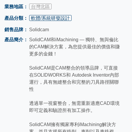
業務地區：
台灣北區
產品分類：
軟體/系統研發設計
銷售品牌：
Solidcam
產品簡介：
SolidCAM和iMachining — 獨特、無與倫比
的CAM解決方案，為您提供最佳的價值和賺
更多的金錢！
SolidCAM是CAM整合的領導品牌，可直接
在SOLIDWORKS和 Autodesk Inventor內部
運行，具有無縫整合和完整的刀具路徑關聯
性
透過單一視窗整合，無需重新適應CAD環境
即可定義和驗證所有加工操作。
SolidCAM擁有獨家專利iMachining解決方
案，並且支援所有銑削、車削以及車銑複