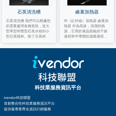
石英清洗槽
鹵素加熱器
石英清洗槽 我們可以根據您
IR（紅外線）加熱器 鹵素加
的需要處理各種形狀，從大
熱器 作為高效，清潔的熱
型單型和雙型石英水箱到小
源，它用於液晶面板的干燥
型石英燒杯。除了石英材
過程和半導體的成膜過程。
料，我們還可以處理使用硬
特性 長壽命型 當普通的加熱
玻璃的燒杯產品。 用於晶圓
燈泡點亮並且溫度上升時，
濕法清洗工藝 單罐/雙罐（溢
鎢從燈絲中蒸發並附著在閥
流罐） 最多可製造12英寸
的內壁上，從而導致發黑現
象；隨著光量的減少，燈絲
變細並斷裂（燈絲壽命）。
鹵素燈通過向惰性氣體（氮
氣，氬氣，k氣等）中添加0.
1至0.6％的滷素化合物氣體
科技業服務資訊平台
來產生鹵素循環，從而防止
這種變黑現象。 小巧，緊
ivendor科技聯盟
湊，乾淨 -通過使用具有高耐
首創整合性科技業服務資訊平台
熱性的石英管作為閥門，它
成為緊湊而高效的燈泡。 -通
提供最專業齊全資訊行銷服務
過使用石英管，可以防止金