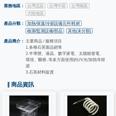
業務地區：
台灣北區
台灣中區
台灣南區
大陸地區
產品分類：
加熱/保溫/冷卻設備元件/耗材
檢測/監測設備/部品
其他(未分類)
產品簡介：
主要商品 / 服務項目
1.各種石英製品銷售
2.半導體、液晶、數字家電、太陽能發電、
環境、醫療..等多方面使用的UV光/加熱等燈
源
3.石英材料販賣
商品資訊