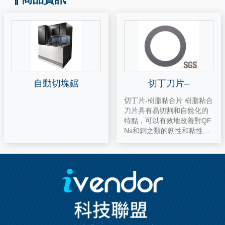
自動切塊鋸
切丁刀片–
切丁片-樹脂粘合片 樹脂粘合
刀片具有易切割和自銳化的
特點，可以有效地改善對QF
Ns和銅之類的韌性和粘性材
料以及對玻璃和陶瓷之類的
堅硬和脆性材料的切割質量
和效率。 特徵 減少銅毛刺和
延展性和膠粘材料上的污
跡。 改善硬質和脆性材料的
碎屑，進給速度和刀片壽
命。 超薄刀片（超過50u
m） 應用領域 QFN，用於CI
S模塊和光學器件的玻璃，陶