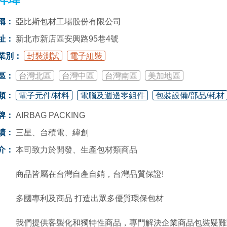
稱：
亞比斯包材工場股份有限公司
址：
新北市新店區安興路95巷4號
業別：
封裝測試
電子組裝
區：
台灣北區
台灣中區
台灣南區
美加地區
類：
電子元件/材料
電腦及週邊零組件
包裝設備/部品/耗材
牌：
AIRBAG PACKING
績：
三星、台積電、緯創
介：
本司致力於開發、生產包材類商品
商品皆屬在台灣自產自銷，台灣品質保證!
多國專利及商品 打造出眾多優質環保包材
我們提供客製化和獨特性商品，專門解決企業商品包裝疑難