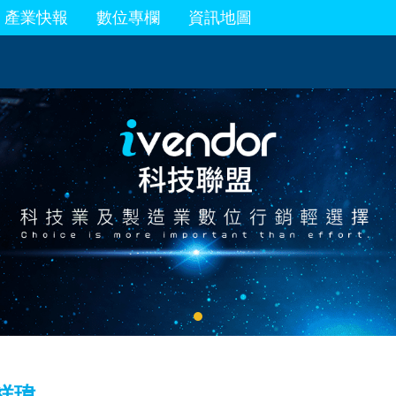
產業快報
數位專欄
資訊地圖
c祥瑋