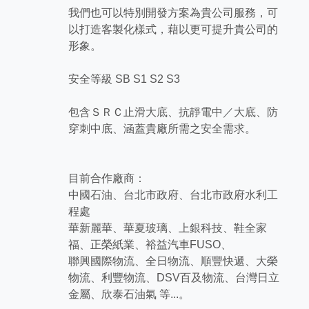
我們也可以特別開發方案為貴公司服務，可
以打造客製化樣式，藉以更可提升貴公司的
形象。
安全等級 SB S1 S2 S3
包含ＳＲＣ止滑大底、抗靜電中／大底、防
穿刺中底、涵蓋貴廠所需之安全需求。
目前合作廠商：
中國石油、台北市政府、台北市政府水利工
程處
華新麗華、華夏玻璃、上銀科技、鞋全家
福、正榮紙業、裕益汽車FUSO、
聯興國際物流、全日物流、順豐快遞、大榮
物流、利豐物流、DSV百及物流、台灣日立
金屬、欣泰石油氣 等...。