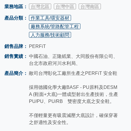
業務地區：
台灣北區
台灣中區
台灣南區
產品分類：
作業工具/環安器材
廠務系統/管路配管工程
人力服務/技術顧問
銷售品牌：
PERFiT
銷售實績：
中國石油、正隆紙業、大同股份有限公司、
台北市政府河川水利局、
產品簡介：
敞司台灣彰化工廠所生產之PERFiT 安全鞋
採用德國化學大廠BASF - PU原料及DESM
A (鞋面+大底)一體成型射出生產技術，生產
PU/PU、PU/RB 雙密度大底之安全鞋。
不僅輕量更有吸震減壓大底設計，確保穿著
之舒適性及安全性。