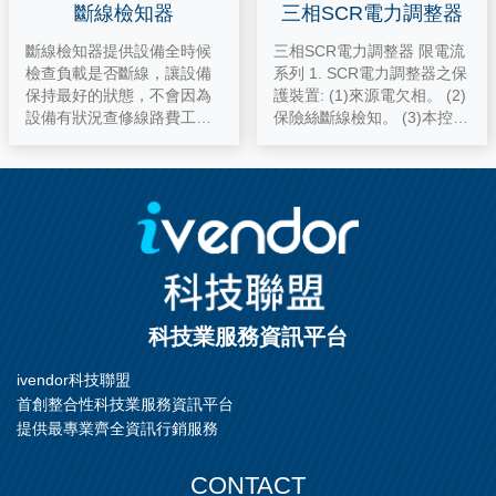
斷線檢知器
三相SCR電力調整器
斷線檢知器提供設備全時候
三相SCR電力調整器 限電流
檢查負載是否斷線，讓設備
系列 1. SCR電力調整器之保
保持最好的狀態，不會因為
護裝置: (1)來源電欠相。 (2)
設備有狀況查修線路費工又
保險絲斷線檢知。 (3)本控制
費時，生 產成品良率降低，
器散熱片超溫保護。 (4)異常
提供12段負載檢查並有異常
輸出接點，提供遠端監控使
通知接點讓客戶自行安裝嗡
用，接點容量240VAC/5A。
鳴器或警示燈，一旦負載斷
2. 本控制器具有CE國際安全
線時立即通知作業員，省掉
認證之標準。 3. 具有R.S.T
查修線路的時間，12顆LED
各相保險絲斷路指示燈，並
指 示燈依照亮燈的LED進行
提供異常輸出接點，可做系
更換負載。適用在三相 SCR
統緊急控制之用。 4. 冷卻風
電力調整器、三相SSR固態
扇動作具有溫度控制，'當散
科技業服務資訊平台
繼電器、單相 SCR電力調整
熱片溫度55oC時工作，45o
器、單相SSR固態繼電器的
C時停止，可提高風扇壽命2
ivendor科技聯盟
負載檢知。
~3倍。 5. 應用於負載: IR燈
首創整合性科技業服務資訊平台
管，石英燈管，二矽化鉬，
加熱器。 使用製鞋機械，塑
提供最專業齊全資訊行銷服務
膠吹瓶機械，塑膠壓出機
械，真空蒸鍍機，真空
CONTACT