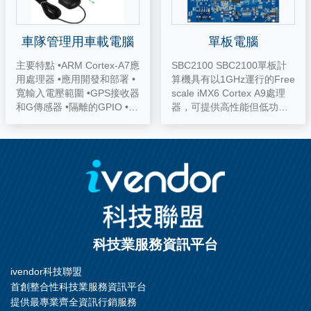
車隊管理用車載電腦
單板電腦
主要特點 •ARM Cortex-A7應
SBC2100 SBC2100單板計
用處理器 •應用開發和部署 •
算機具有以1GHz運行的Free
寬輸入電壓範圍 •GPS接收器
scale iMX6 Cortex A9處理
和G傳感器 •隔離的GPIO •帶
器，可提供高性能但低功
WCDMA 3G調製解調器 •藍
耗。SBC2100基於具有豐富I
牙OBD2模塊（可選） •定制
/ O的iMX6單/雙/四核，使H
服務
MI，數字標牌，醫療設備或
機器控制等廣泛的應用成為
可能。 主要特點 •高性能AR
M四核 單板計算機 •低功耗 •
多核選項 •豐富的接口，支持
I²C，GPIO •9V〜36V寬範圍
電源輸入 •過壓保護（可選）
科技業服務資訊平台
•四頻帶WCDMA（3G ）模
塊（可選）
ivendor科技聯盟
首創整合性科技業服務資訊平台
提供最專業齊全資訊行銷服務