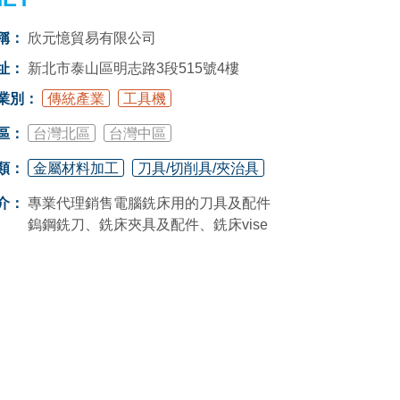
稱：
欣元憶貿易有限公司
址：
新北市泰山區明志路3段515號4樓
業別：
傳統產業
工具機
區：
台灣北區
台灣中區
類：
金屬材料加工
刀具/切削具/夾治具
介：
專業代理銷售電腦銑床用的刀具及配件
鎢鋼銑刀、銑床夾具及配件、銑床vise