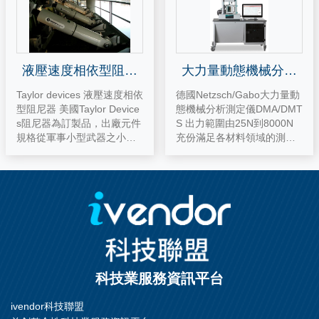
液壓速度相依型阻尼
大力量動態機械分析
器
測定儀
Taylor devices 液壓速度相依
德國Netzsch/Gabo大力量動
型阻尼器 美國Taylor Device
態機械分析測定儀DMA/DMT
s阻尼器為訂製品，出廠元件
S 出力範圍由25N到8000N
規格從軍事小型武器之小型
充份滿足各材料領域的測試
振動控制元件，至土木工程
要求。 自動進料系統選用,滿
之大型千噸阻尼器，均能配
足大量測試須要，並節省人
合振動源、結構特性及設計
力支出。 特殊選用滾動阻抗
需求，進行產品調整設計。
預測軟硬體，提高材料RR預
美國Taylor Devices公司在軍
測與輪胎RR實測相依性。 S
事、航太、機械及建築橋樑
hear grip不易滑脫設計，協
領域均有相當知名度，產品
助執行高應變測試，並提高
使用於千禧橋、馬來西亞雙
數據再現性。
子星、墨西哥Torre Mayor及
科技業服務資訊平台
中國江陰大橋等多項國際知
名案例中。國內也獲得台積
ivendor科技聯盟
電晶圓廠、康寧玻璃面板