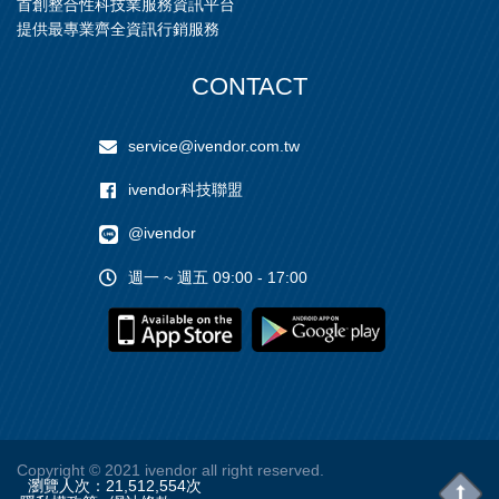
首創整合性科技業服務資訊平台
廠、中國信託總部、統一國
際大樓等百餘項建築工程採
提供最專業齊全資訊行銷服務
用。 Taylor Devices產品為1
00%美國製，自2007年以
CONTACT
來，Taylor Devices
service@ivendor.com.tw
ivendor科技聯盟
@ivendor
週一 ~ 週五 09:00 - 17:00
Copyright
© 2021 ivendor all right reserved.
瀏覽人次：
21,512,554
次