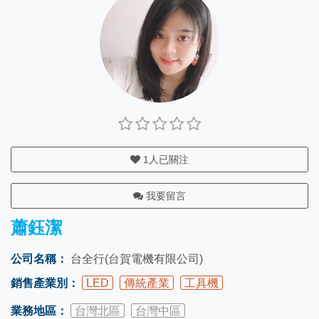
1
人已關注
我要留言
蕭鈺潔
公司名稱：
台全行(台賀電機有限公司)
銷售產業別：
LED
傳統產業
工具機
業務地區：
台灣北區
台灣中區