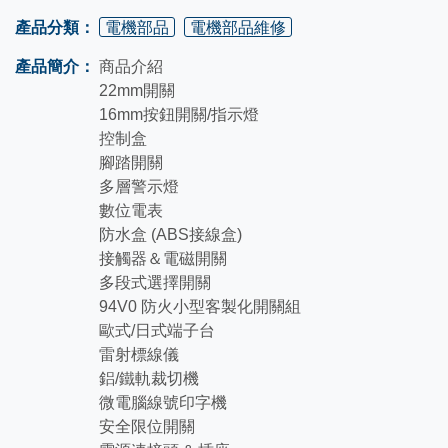
產品分類：
電機部品
電機部品維修
產品簡介：
商品介紹
22mm開關
16mm按鈕開關/指示燈
控制盒
腳踏開關
多層警示燈
數位電表
防水盒 (ABS接線盒)
接觸器＆電磁開關
多段式選擇開關
94V0 防火小型客製化開關組
歐式/日式端子台
雷射標線儀
鋁/鐵軌裁切機
微電腦線號印字機
安全限位開關