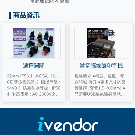
電源連接頭 & 插座
商品資訊
選擇開關
微電腦線號印字機
22mm IP56 1. 具CSA . UL.
規格簡介 ●精度、速度、印
CE 等多國認證 2. 阻燃等級 :
刷領域 再升 ●更多尺寸的套
94V0 3. 防塵防水等級 : IP56
管選擇 (套管1.5~8.0mm) ●
4. 耐高電壓 : AC 2500V之測
只需要USB線或隨身碟就可
試電壓1分鐘，無短路、破
連線電腦 ●贈送隨身碟4G+U
壞、燒毀等異常現象 5. 機械
SB連接線 +原廠色帶 ●中文
壽命 : 100萬次以上 6. 電氣
操作說明書
壽命 : 10萬次以上 7. 使用溫
度 : -20~70℃ ( -4~158℉ )
8. 額定電壓/電流 : Ui : 600V