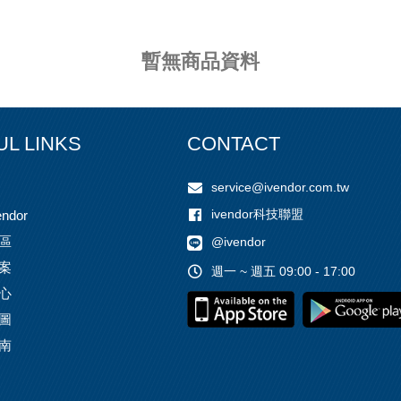
暫無商品資料
UL LINKS
CONTACT
service@ivendor.com.tw
ivendor科技聯盟
ndor
區
@ivendor
案
週一 ~ 週五 09:00 - 17:00
心
圖
南