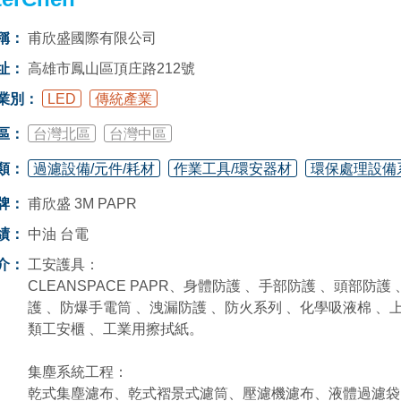
稱：
甫欣盛國際有限公司
址：
高雄市鳳山區頂庄路212號
業別：
LED
傳統產業
區：
台灣北區
台灣中區
類：
過濾設備/元件/耗材
作業工具/環安器材
環保處理設備
牌：
甫欣盛 3M PAPR
績：
中油 台電
介：
工安護具：
CLEANSPACE PAPR、身體防護 、手部防護 、頭部防
護 、防爆手電筒 、洩漏防護 、防火系列 、化學吸液棉 、
類工安櫃 、工業用擦拭紙。
集塵系統工程：
乾式集塵濾布、乾式褶景式濾筒、壓濾機濾布、液體過濾袋