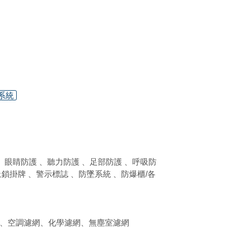
系統
護 、眼睛防護 、聽力防護 、足部防護 、呼吸防
上鎖掛牌 、警示標誌 、防墜系統 、防爆櫃/各
、空調濾網、化學濾網、無塵室濾網