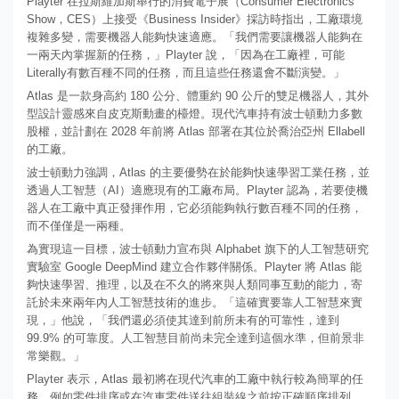
Playter 在拉斯維加斯舉行的消費電子展（Consumer Electronics
Show，CES）上接受《Business Insider》採訪時指出，工廠環境
複雜多變，需要機器人能夠快速適應。「我們需要讓機器人能夠在
一兩天內掌握新的任務，」Playter 說，「因為在工廠裡，可能
Literally有數百種不同的任務，而且這些任務還會不斷演變。」
Atlas 是一款身高約 180 公分、體重約 90 公斤的雙足機器人，其外
型設計靈感來自皮克斯動畫的檯燈。現代汽車持有波士頓動力多數
股權，並計劃在 2028 年前將 Atlas 部署在其位於喬治亞州 Ellabell
的工廠。
波士頓動力強調，Atlas 的主要優勢在於能夠快速學習工業任務，並
透過人工智慧（AI）適應現有的工廠布局。Playter 認為，若要使機
器人在工廠中真正發揮作用，它必須能夠執行數百種不同的任務，
而不僅僅是一兩種。
為實現這一目標，波士頓動力宣布與 Alphabet 旗下的人工智慧研究
實驗室 Google DeepMind 建立合作夥伴關係。Playter 將 Atlas 能
夠快速學習、推理，以及在不久的將來與人類同事互動的能力，寄
託於未來兩年內人工智慧技術的進步。「這確實要靠人工智慧來實
現，」他說，「我們還必須使其達到前所未有的可靠性，達到
99.9% 的可靠度。人工智慧目前尚未完全達到這個水準，但前景非
常樂觀。」
Playter 表示，Atlas 最初將在現代汽車的工廠中執行較為簡單的任
務，例如零件排序或在汽車零件送往組裝線之前按正確順序排列。