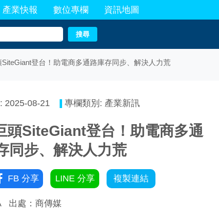
產業快報
數位專欄
資訊地圖
搜尋
SiteGiant登台！助電商多通路庫存同步、解決人力荒
2025-08-21
專欄類別: 產業新訊
頭SiteGiant登台！助電商多通
存同步、解決人力荒
FB 分享
LINE 分享
複製連結
A
出處：商傳媒