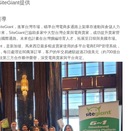
iteGiant提供
報導
iteGiant，進軍台灣市場，瞄準台灣電商多通路上架庫存連動與倉儲人力
，SiteGiant已協助多家中大型台灣企業與電商賣家，成功提升賣家營
向國際通路。未來也計畫在台灣擴編培育人才，拓展至日韓與美國市場。
Giant，是新加坡、馬來西亞最多蝦皮賣家使用的多平台電商ERP管理系統，
每日處理近80萬筆訂單，客戶的年交易總額超過23億美元（約700億台
皮最佳第三方合作夥伴榮譽，深受電商賣家與平台肯定。