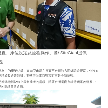
建置、庫位設定及流程操作。圖/ SiteGiant提供
型
以製造業為主的產業結構，東南亞市場在電商平台服務方面經驗較豐富，也沒有
專精於製造業領域，要轉型做電商對其而言是全新挑戰。
生，能更精準地解決線上零售業者的需求。隨著台灣電商市場持續蓬勃發展，中
理的需求日益迫切。