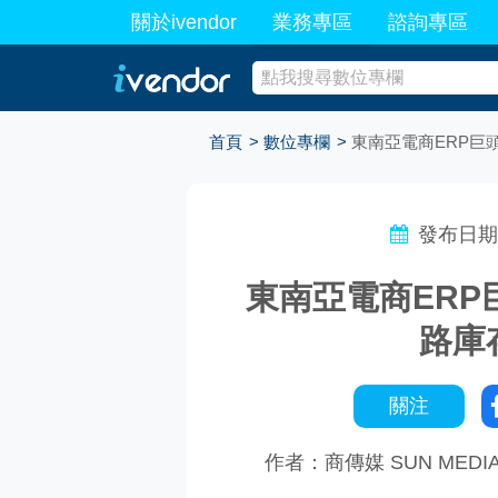
關於ivendor
業務專區
諮詢專區
最新業務
首頁
數位專欄
東南亞電商ERP巨頭
發布日期: 
東南亞電商ERP巨
路庫
關注
作者：商傳媒 SUN MEDI