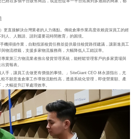
是已經在多個平台販售商品，或是想從單一平台拓展到多通路的商家，都
題
管理系統）更直接解決台灣業者的人力痛點。傳統倉庫作業高度依賴資深員工的經
不到人、人難請、請到還要花時間教育」的困境。
過PDA或手機掃描作業，自動指派檢貨任務並提供最佳檢貨路徑建議，讓新進員工
單與物流標籤，支援多家物流服務商，大幅降低人工錯誤率。
對專業第三方物流業者推出發貨管理系統，能輕鬆管理客戶的多家賣場與
生出貨報表。
，讓員工去做更有價值的事情。」SiteGiant CEO 林永源指出，尤
人較不願意進倉庫工作導致流動性高，透過系統化管理，即使營業額、產
下，大幅提升訂單處理效率。