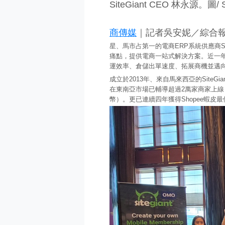
SiteGiant CEO 林永源。圖/ S
商傳媒
｜記者吳安妮／綜合
星、馬市占第一的電商ERP系統供應商S
痛點，提供電商一站式解決方案。近一年來
運效率、倉儲出單速度、拓展商機並邁
成立於2013年、來自馬來西亞的Site
在東南亞市場已輔導超過2萬家商家上線，
幣）。更已連續四年獲得Shopee蝦