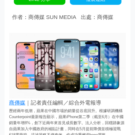
作者：商傳媒 SUN MEDIA
出處：商傳媒
商傳媒
｜記者責任編輯／綜合外電報導
歷經兩年低潮，蘋果在中國市場的銷量從谷底回升。根據研調機構
Counterpoint最新報告顯示，蘋果iPhone第二季（截至6月）在中國
銷量年增8%，創下近兩年來首見成長數字。法人分析，回穩跡象源
自蘋果加入中國政府的補貼計畫，同時在5月提前降價並積極迎戰
618電商節，這波策略不僅奏效，也成功重燃iPhone買氣。