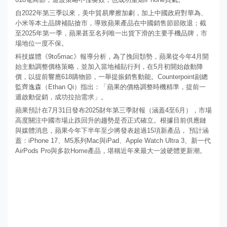
自2022年第三季以來，美中貿易摩擦加劇，加上中國政府對華為、
小米等本土品牌補貼搶市，導致蘋果產品在中國銷售節節敗退；截
至2025年第一季，蘋果甚至名列唯一出貨下滑的主要手機品牌，市
場地位一度不保。
科技媒體《9to5mac》報導分析，為了挽回頹勢，蘋果從今年4月開
始主動調整價格策略，並加入當地補貼行列，在5月初開始啟動降
價，以提前響應618購物節，一舉提振銷售動能。Counterpoint副總
監齊逸森（Ethan Qi）指出：「蘋果的價格調整時機精準，提前一
週啟動促銷，成功拉抬需求」。
蘋果預計在7月31日發布2025財年第三季財報（涵蓋4至6月），市場
高度關注中國市場止跌回升的趨勢是否正式確立。根據目前供應鏈
與媒體消息，蘋果今年下半年至少將發表超過15項新產品， 預計涵
蓋：iPhone 17、M5系列Mac與iPad、Apple Watch Ultra 3、新一代
AirPods Pro與多款Home產品，堪稱近年來最大一波硬體更新潮。