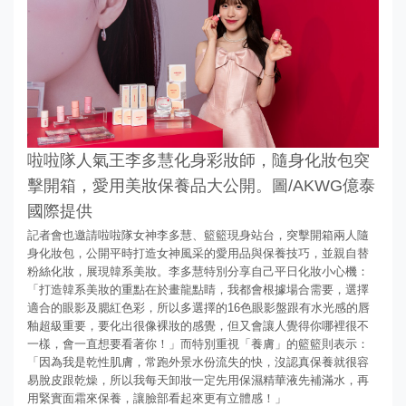
啦啦隊人氣王李多慧化身彩妝師，隨身化妝包突
擊開箱，愛用美妝保養品大公開。圖/AKWG億泰
國際提供
記者會也邀請啦啦隊女神李多慧、籃籃現身站台，突擊開箱兩人隨
身化妝包，公開平時打造女神風采的愛用品與保養技巧，並親自替
粉絲化妝，展現韓系美妝。李多慧特別分享自己平日化妝小心機：
「打造韓系美妝的重點在於畫龍點睛，我都會根據場合需要，選擇
適合的眼影及腮紅色彩，所以多選擇的16色眼影盤跟有水光感的唇
釉超級重要，要化出很像裸妝的感覺，但又會讓人覺得你哪裡很不
一樣，會一直想要看著你！」而特別重視「養膚」的籃籃則表示：
「因為我是乾性肌膚，常跑外景水份流失的快，沒認真保養就很容
易脫皮跟乾燥，所以我每天卸妝一定先用保濕精華液先補滿水，再
用緊實面霜來保養，讓臉部看起來更有立體感！」