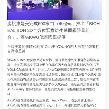
慶祝康是美完成600家門市里程碑，推出「BIOH
EAL BOH 3D全方位緊實益生菌面霜限量組
合」。圖/AKWG億泰國際提供
台韓美妝同步時代到來 OLIVE YOUNG四大自有品牌進駐
台灣康是美
近年來K-Beauty持續席捲全世界，從保養觀念到彩妝趨勢影響各族
群，擁有高度討論度OLIVE YOUNG四大自有品牌長期名列OLIVE
YOUNG熱銷排行榜，對此，AKWG億泰國際觀察到台灣市場近年對
韓系美妝與機能型保養需求持續升溫，因此促成 OLIVE YOUNG 四
大代表性自有品牌於台灣美妝重點通路康是美上架，讓台灣消費者
能更即時掌握韓國最新美容趨勢與人氣商品。滿足台灣消費者對最
新 K-Beauty 趨勢的渴望，更是我們海外市場拓展的重要的里程
碑。」
AKWG億泰國際執行長王嘉威（Andy Wong）在記者會上表示，
AKWG億泰國際深耕台灣市場近二十年，專注於國際美妝品牌代