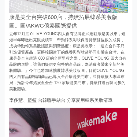
康是美全台突破600店，持續拓展韓系美妝版
圖。圖/AKWG億泰國際提供
去年12月底ＯLIVE YOUNG四大自有品牌正式進駐康是美以來，短
短半年即繳出亮眼成績單，帶動韓系彩妝保養持續雙位數的成長，
成功帶動韓系美妝話題與消費熱度！康是美表示：「這次合作不只
引進優質產品，更將韓國當下的保養與彩妝趨勢同步帶進台灣。在
康是美全台超過 600 店的全新里程之際，OLIVE YOUNG 四大自有
品牌的進駐，讓我們提供更完整的產品線，為消費者帶來全新的美
妝體驗。」今年也將加速擴展韓系美妝版圖，目前OLIVE YOUNG
四大自有品牌暢銷商品已導入全台康是美門市，並持續擴大專區布
局，預計今年拓展至全台 120 家康是美門市，持續打造台韓同步的
美妝體驗。
李多慧、籃籃 台韓聯手站台 分享愛用韓系美妝清單