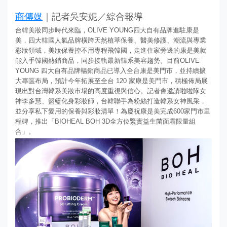
商傳媒
｜記者吳安妮／綜合報導
台韓美妝同步時代來臨，OLIVE YOUNG四大自有品牌進駐康是
美，四大韓國人氣品牌橫跨天然植萃保養、醫美修護、潮流與專業
彩妝領域，美妝保養控不用專程飛韓國，走進住家旁邊的康是美就
能入手韓國熱銷商品，同步接軌最新韓系美容趨勢。目前OLIVE
YOUNG 四大自有品牌暢銷商品已導入全台康是美門市，並持續擴
大專區布局，預計今年拓展至全台 120 家康是美門市，積極佈局展
現出對台灣韓系美妝市場的高度重視與信心。記者會邀請啦啦隊女
神李多慧、籃籃化身彩妝師，台韓聯手為粉絲打造韓系女神風采，
並分享私下愛用的保養與彩妝清單！為慶祝康是美完成600家門市里
程碑，推出「BIOHEAL BOH 3D全方位緊實益生菌面霜限量組
合」。