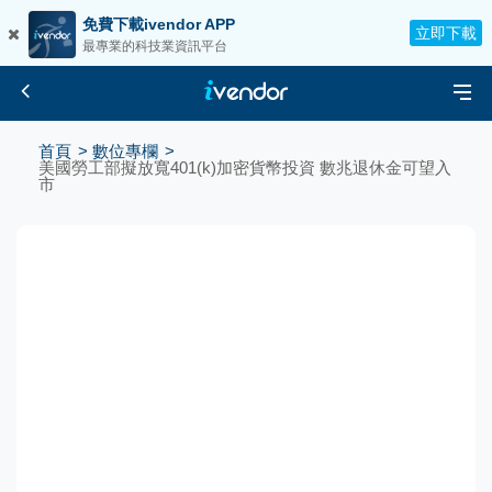
免費下載ivendor APP
立即下載
最專業的科技業資訊平台
首頁
數位專欄
美國勞工部擬放寬401(k)加密貨幣投資 數兆退休金可望入
市