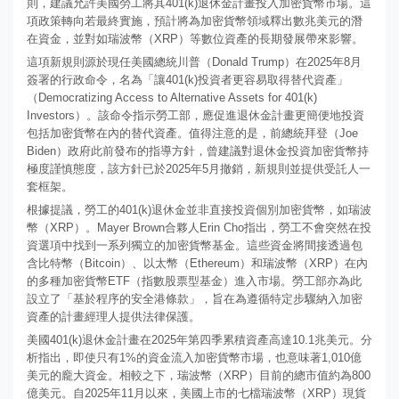
則，建議允許美國勞工將其401(k)退休金計畫投入加密貨幣市場。這
項政策轉向若最終實施，預計將為加密貨幣領域釋出數兆美元的潛
在資金，並對如瑞波幣（XRP）等數位資產的長期發展帶來影響。
這項新規則源於現任美國總統川普（Donald Trump）在2025年8月
簽署的行政命令，名為「讓401(k)投資者更容易取得替代資產」
（Democratizing Access to Alternative Assets for 401(k)
Investors）。該命令指示勞工部，應促進退休金計畫更簡便地投資
包括加密貨幣在內的替代資產。值得注意的是，前總統拜登（Joe
Biden）政府此前發布的指導方針，曾建議對退休金投資加密貨幣持
極度謹慎態度，該方針已於2025年5月撤銷，新規則並提供受託人一
套框架。
根據提議，勞工的401(k)退休金並非直接投資個別加密貨幣，如瑞波
幣（XRP）。Mayer Brown合夥人Erin Cho指出，勞工不會突然在投
資選項中找到一系列獨立的加密貨幣基金。這些資金將間接透過包
含比特幣（Bitcoin）、以太幣（Ethereum）和瑞波幣（XRP）在內
的多種加密貨幣ETF（指數股票型基金）進入市場。勞工部亦為此
設立了「基於程序的安全港條款」，旨在為遵循特定步驟納入加密
資產的計畫經理人提供法律保護。
美國401(k)退休金計畫在2025年第四季累積資產高達10.1兆美元。分
析指出，即使只有1%的資金流入加密貨幣市場，也意味著1,010億
美元的龐大資金。相較之下，瑞波幣（XRP）目前的總市值約為800
億美元。自2025年11月以來，美國上市的七檔瑞波幣（XRP）現貨