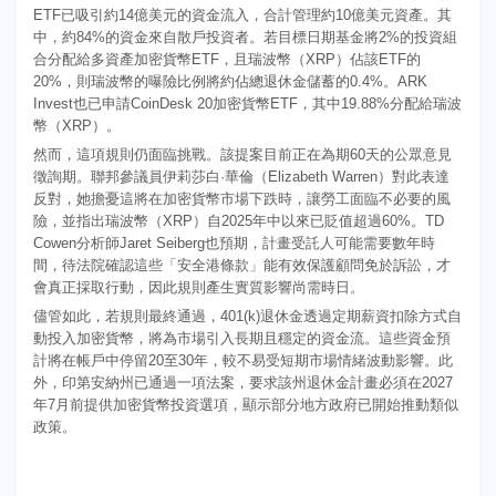
ETF已吸引約14億美元的資金流入，合計管理約10億美元資產。其
中，約84%的資金來自散戶投資者。若目標日期基金將2%的投資組
合分配給多資產加密貨幣ETF，且瑞波幣（XRP）佔該ETF的
20%，則瑞波幣的曝險比例將約佔總退休金儲蓄的0.4%。ARK
Invest也已申請CoinDesk 20加密貨幣ETF，其中19.88%分配給瑞波
幣（XRP）。
然而，這項規則仍面臨挑戰。該提案目前正在為期60天的公眾意見
徵詢期。聯邦參議員伊莉莎白·華倫（Elizabeth Warren）對此表達
反對，她擔憂這將在加密貨幣市場下跌時，讓勞工面臨不必要的風
險，並指出瑞波幣（XRP）自2025年中以來已貶值超過60%。TD
Cowen分析師Jaret Seiberg也預期，計畫受託人可能需要數年時
間，待法院確認這些「安全港條款」能有效保護顧問免於訴訟，才
會真正採取行動，因此規則產生實質影響尚需時日。
儘管如此，若規則最終通過，401(k)退休金透過定期薪資扣除方式自
動投入加密貨幣，將為市場引入長期且穩定的資金流。這些資金預
計將在帳戶中停留20至30年，較不易受短期市場情緒波動影響。此
外，印第安納州已通過一項法案，要求該州退休金計畫必須在2027
年7月前提供加密貨幣投資選項，顯示部分地方政府已開始推動類似
政策。