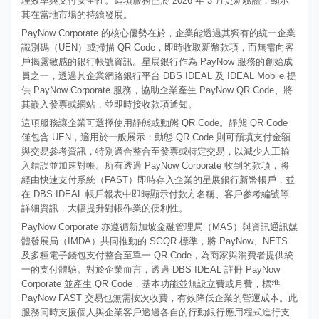
理效率與支付安全性。這項服務已於 2026 年 3 月更新驗證，顯示
其在當地市場的持續發展。
PayNow Corporate 的核心優勢在於，企業能透過其獨有的統一企業
識別碼（UEN）或掃描 QR Code，即時收取新幣款項，而無需向客
戶揭露敏感的銀行帳號資訊。星展銀行作為 PayNow 服務的創始成
員之一，透過其企業網路銀行平台 DBS IDEAL 及 IDEAL Mobile 提
供 PayNow Corporate 服務，協助企業產生 PayNow QR Code、將
其嵌入發票或網站，並即時接收款項通知。
這項服務讓企業可選擇使用靜態或動態 QR Code。靜態 QR Code
僅包含 UEN，適用於一般展示；動態 QR Code 則可預填支付金額
與交易參考資訊，特別適合整合至發票或特定交易，以減少人工輸
入錯誤並加速對帳。所有透過 PayNow Corporate 收到的款項，將
經由快速支付系統（FAST）即時存入企業的星展銀行新幣帳戶，並
在 DBS IDEAL 帳戶報表中即時顯示付款方名稱、客戶參考編號等
詳細資訊，大幅提升對帳作業的便利性。
PayNow Corporate 亦遵循新加坡金融管理局（MAS）與資訊通訊媒
體發展局（IMDA）共同推動的 SGQR 標準，將 PayNow、NETS
及多種電子錢包支付整合至單一 QR Code，為商家與消費者提供統
一的支付體驗。對於企業而言，透過 DBS IDEAL 註冊 PayNow
Corporate 並產生 QR Code，基本功能並無設立費或月費，標準
PayNow FAST 交易也無需按次收費，有效降低企業的營運成本。此
服務同時支援個人與企業客戶透過各自的行動銀行應用程式進行支