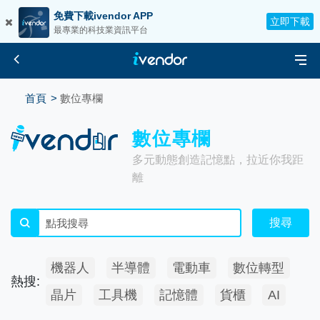
免費下載ivendor APP
立即下載
最專業的科技業資訊平台
首頁
數位專欄
數位專欄
多元動態創造記憶點，拉近你我距
離
搜尋
機器人
半導體
電動車
數位轉型
熱搜:
晶片
工具機
記憶體
貨櫃
AI