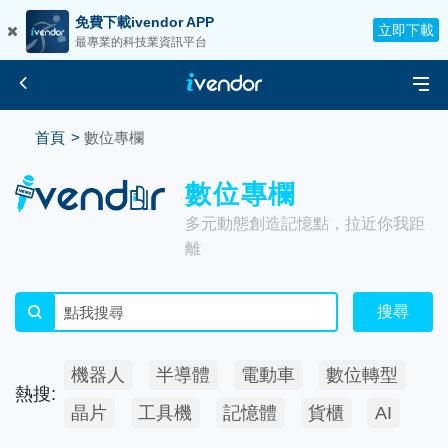
免費下載ivendor APP
立即下載
最專業的科技業資訊平台
首頁
數位專欄
數位專欄
多元動態創造記憶點，拉近你我距
離
搜尋
機器人
半導體
電動車
數位轉型
熱搜:
晶片
工具機
記憶體
貨櫃
AI