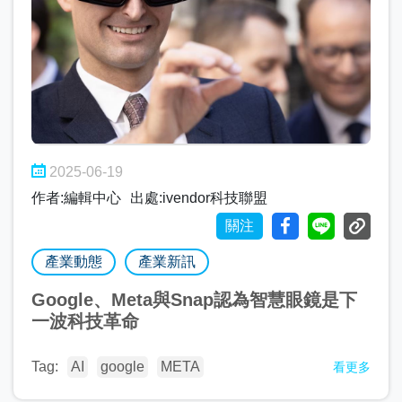
2025-06-19
作者:編輯中心
出處:ivendor科技聯盟
關注
產業動態
產業新訊
Google、Meta與Snap認為智慧眼鏡是下
一波科技革命
Tag:
AI
google
META
看更多