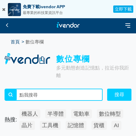
免費下載ivendor APP
立即下載
最專業的科技業資訊平台
首頁
數位專欄
數位專欄
多元動態創造記憶點，拉近你我距
離
搜尋
機器人
半導體
電動車
數位轉型
熱搜:
晶片
工具機
記憶體
貨櫃
AI