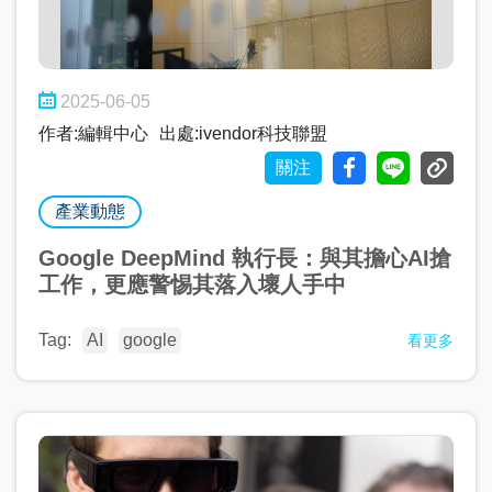
2025-06-05
作者:編輯中心
出處:ivendor科技聯盟
關注
產業動態
Google DeepMind 執行長：與其擔心AI搶
工作，更應警惕其落入壞人手中
Tag:
AI
google
看更多