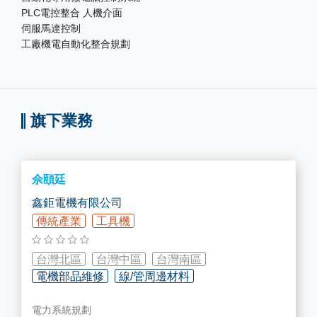
PLC電控整合 人機介面
伺服馬達控制
工廠機電自動化整合規劃
旗下業務
佘頤廷
鑫鉅電機有限公司
傳統產業
工具機
台灣北區
台灣中區
台灣南區
電機部品維修
線/管周邊材料
電力系統規劃
廠務系統/管路配管工程