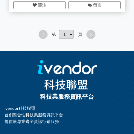
關注
留言
第
頁
科技業服務資訊平台
ivendor科技聯盟
首創整合性科技業服務資訊平台
提供最專業齊全資訊行銷服務