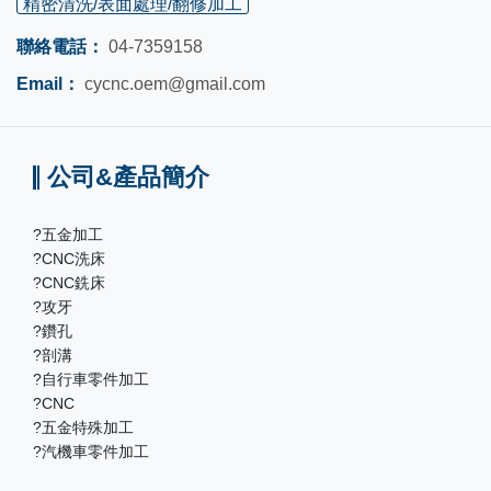
精密清洗/表面處理/翻修加工
聯絡電話：
04-7359158
Email：
cycnc.oem@gmail.com
公司&產品簡介
?五金加工
?CNC洗床
?CNC銑床
?攻牙
?鑽孔
?剖溝
?自行車零件加工
?CNC
?五金特殊加工
?汽機車零件加工