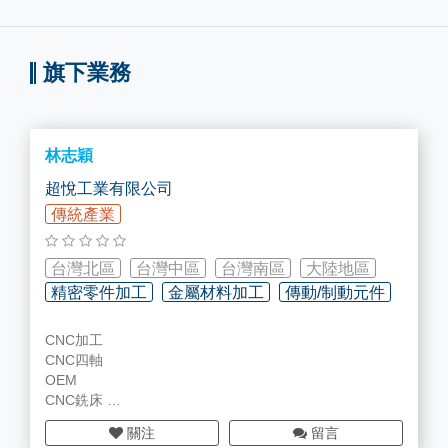
旗下業務
林志穎
超悅工業有限公司
傳統產業
台灣北區
台灣中區
台灣南區
大陸地區
精密零件加工
金屬材料加工
傳動/制動元件
CNC加工
CNC四軸
OEM
CNC銑床
CNC車床
關注
留言
CNC車複合