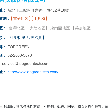
址：
新北市三峽區介壽路一段412巷18號
業別：
電子組裝
工具機
區：
台灣北區
大陸地區
東南亞地區
美加地區
類：
刀具/切削具/夾治具
牌：
TOPGREEN
話：
02-2668-5678
：
service@topgreentech.com
址：
http://www.topgreentech.com/
生產經驗，提供多樣性材質：不銹鋼、鎢鋼、陶瓷、鑽石與複合棒料。蘊