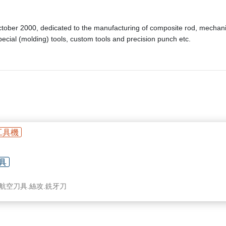
r 2000, dedicated to the manufacturing of composite rod, mechanical c
pecial (molding) tools, custom tools and precision punch etc.
工具機
具
.航空刀具.絲攻.銑牙刀