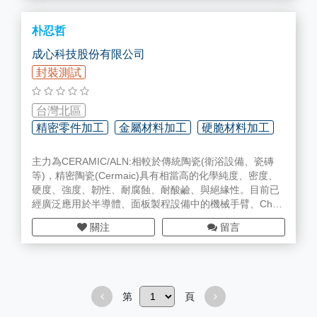
朴忍哲
成心科技股份有限公司
封裝測試
台灣北區
精密零件加工
金屬材料加工
硬脆材料加工
主力為CERAMIC/ALN:相較於傳統陶瓷(衛浴設備、瓷磚
等)，精密陶瓷(Cermaic)具有相當高的化學純度、密度、
硬度、強度、韌性、耐腐蝕、耐酸鹼、與絕緣性。目前已
經廣泛應用於半導體、面板製程設備中的機械手臂、Cha
mber內襯、上蓋、與瓷環等。
關注
留言
SILICON 目前半導體元件大多使用碳化矽（Silicon），尤
其是數位電子科技幾乎都是建立在矽半導體材料上。矽半
導體被廣泛應用的主因，是因為矽的物理特性穩定，而且
地球上矽原料的蘊藏量極為豐富；矽的優點非常多，幾乎
無法以其他材料來替代，但矽的缺點也隨著光學科技的發
第
頁
展而逐漸浮現。例如Bulk結晶狀態的矽無法發光，因此到