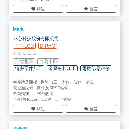
電控類、閥件、RPS、Chiller維修
關注
留言
陽極處理
Mark
成心科技股份有限公司
TFT-LCD
D-RAM
台灣北區
台灣中區
精密零件加工
金屬材料加工
電機部品維修
半導體及面板，陶瓷加工、改造、修造、清洗
電控類設備、閥件及RPSC維修。
金屬類加工、機台改造
半導體Heater、CCW、上下電極
關注
留言
徐彥婷