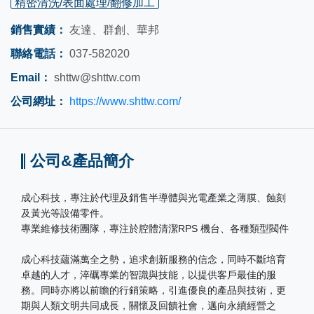
精密清洗/表面處理/翻修加工
銷售實績：
友達、群創、華邦
聯絡電話：
037-582020
Email：
shttw@shttw.com
公司網址：
https://www.shttw.com/
公司&產品簡介
成心科技，專注於代理及銷售半導體與光電產業之薄膜、蝕刻
及黃光等設備零件。
專業維修技術團隊，專注於腔體清潔RPS 機台、各種類型閥件
成心科技蘊滿萬全之勢，追求創新服務的信念，同時不斷培育
卓越的人才，淬礪專業的智識與技能，以提供客戶最佳的服
務。同時亦將以前瞻的行銷策略，引進優良的產品與技術，更
期與人類文明共同成長，關懷及回饋社會，邁向永續經營之