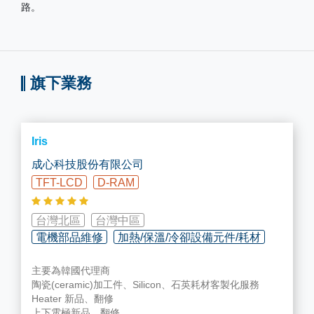
路。
旗下業務
Iris
成心科技股份有限公司
TFT-LCD
D-RAM
台灣北區
台灣中區
電機部品維修
加熱/保溫/冷卻設備元件/耗材
主要為韓國代理商
精密清洗/表面處理/翻修加工
陶瓷(ceramic)加工件、Silicon、石英耗材客製化服務
Heater 新品、翻修
上下電極新品、翻修