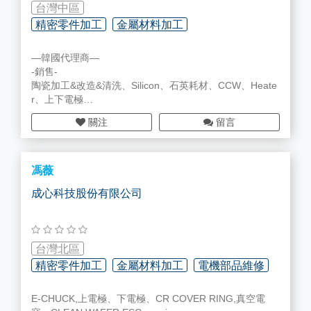
台灣中區
精密零件加工
金屬材料加工
—韓國代理商—
精密清洗/表面處理/翻修加工
-銷售-
陶瓷加工&改造&清洗、Silicon、石英耗材、CCW、Heate
r、上下電極
-維修-
關注
留言
閥件、電控、Chiller、RPS
馮薇
成心科技股份有限公司
台灣北區
精密零件加工
金屬材料加工
電機部品維修
E-CHUCK,上電極、下電極、CR COVER RING,真空電