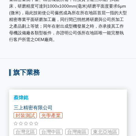
床，研磨精度可達到1000x1000mm(毫米)研磨平面度要求6μm
(微米)，藉此技術使公司儼然成為所在所在地區首屈一指的大型
精密專業平面研磨加工廠，同行間已悄然將研磨與公司所加工
之產品劃上等號；同年在射出成型機發展之時，亦承接其工作
母機設備廠各類型板件，亦證明公司係所在地區唯一能完整執
行客戶所需之OEM廠商。
旗下業務
蔡煒銘
三上精密有限公司
封裝測試
光學產業
台灣北區
台灣中區
台灣南區
東北亞地區