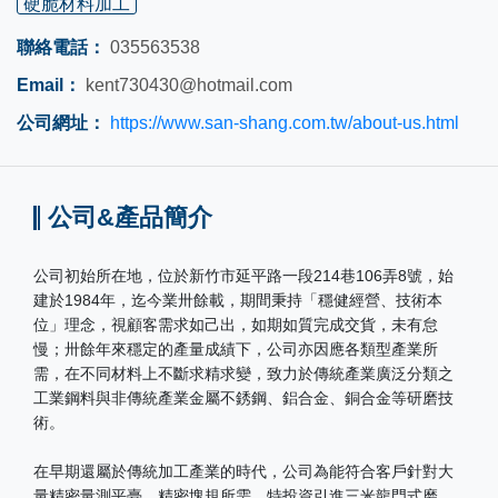
硬脆材料加工
聯絡電話：
035563538
Email：
kent730430@hotmail.com
公司網址：
https://www.san-shang.com.tw/about-us.html
公司&產品簡介
公司初始所在地，位於新竹市延平路一段214巷106弄8號，始
建於1984年，迄今業卅餘載，期間秉持「穩健經營、技術本
位」理念，視顧客需求如己出，如期如質完成交貨，未有怠
慢；卅餘年來穩定的產量成績下，公司亦因應各類型產業所
需，在不同材料上不斷求精求變，致力於傳統產業廣泛分類之
工業鋼料與非傳統產業金屬不銹鋼、鋁合金、銅合金等研磨技
術。
在早期還屬於傳統加工產業的時代，公司為能符合客戶針對大
量精密量測平臺、精密塊規所需，特投資引進三米龍門式磨