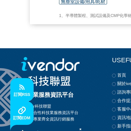
無塵室設備/用具/耗材
1、半導體製程、測試設備及CMP化學
2、無塵室、氣體、化學純水供應系統
3、廢水、廢氣、環境工程、鍋爐空調
4、整廠監控軟體、網路系統設計、施
5、整廠機電系統規劃、設計、施工。
6、MIS系統分析、程式設計、網管規劃
7、光電、MOCVD磊晶設備製造、製程
USEF
首頁
關於ive
諮詢專
科技業服務資訊平台
訂閱RSS
合作提
ivendor科技聯盟
客服中
首創整合性科技業服務資訊平台
資訊地
訂閱EDM
提供最專業齊全資訊行銷服務
新手指