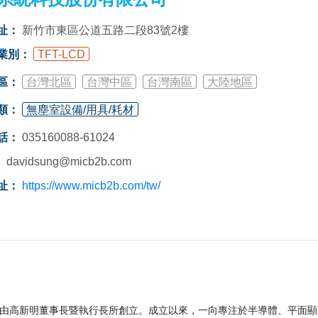
址：
新竹市東區公道五路二段83號2樓
業別：
TFT-LCD
區：
台灣北區
台灣中區
台灣南區
大陸地區
類：
無塵室設備/用具/耗材
話：
035160088-61024
：
davidsung@micb2b.com
址：
https://www.micb2b.com/tw/
988年由高新明董事長暨執行長所創立。成立以來，一向專注於半導體、平面顯