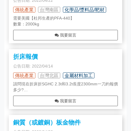
公告日期: 2022/04/22
傳統產業
台灣南區
化學品/漿料品/靶材
需要美國【杜邦生產的PFA-440】
數量：2000kg
我要留言
折床報價
公告日期: 2022/04/14
傳統產業
台灣北區
金屬材料加工
請問現在折床折SGHC 2.3t和3.2t長度2300mm一刀約報價
多少?
無帶料純加工300刀
我要留言
銅質（或鍍銅）板金物件