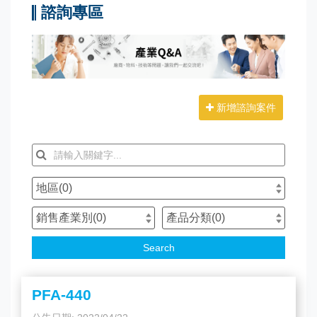
諮詢專區
新增諮詢案件
地區(
0
)
銷售產業別(
0
)
產品分類(
0
)
Search
PFA-440