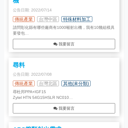
機
公告日期: 2022/07/14
傳統產業
台灣中區
特殊材料加工
請問彰化縣有哪些廠商有1000噸射出機，我有10幾組模具
要發包
成型材質：ABS、PA+GF
我要留言
汽車零組件
尋料
公告日期: 2022/07/08
傳統產業
台灣北區
其他(未分類)
尋杜邦PPA+IGF15
Zytel HTN 54G15HSLR NC010
再麻煩前輩們有料能夠與我聯繫，謝謝
我要留言