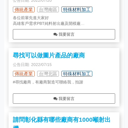
公告日期: 2022/07/20
傳統產業
台灣南區
特殊材料加工
各位前輩先進大家好
高雄客戶需求PBT純料射出廠及開模廠
如有可能請留下名片或公司名稱及聯絡資訊
我要留言
待與客戶評估討論後聯繫
預計塑料粒用量10~15MT/月
產品大小約100克左右
射出機台預估一模四穴的大小
尋找可以做圖片產品的廠商
再麻煩各位幫忙 謝謝
公告日期: 2022/07/15
傳統產業
台灣北區
特殊材料加工
#尋找廠商，有廠商製造可聯絡我，拍謝
我要留言
請問彰化縣有哪些廠商有1000噸射出