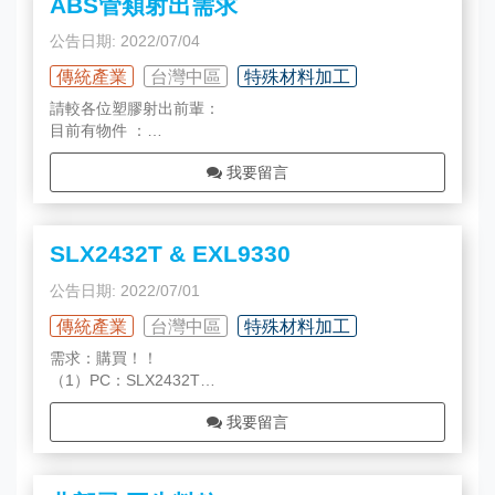
ABS管類射出需求
公告日期: 2022/07/04
傳統產業
台灣中區
特殊材料加工
請較各位塑膠射出前輩：
目前有物件 ：
1. 外徑100 * 內徑76 * 長度680mm。
我要留言
2. 外徑172 * 內徑152 * 長度1050mm。
公差+/- 0.2mm
厚度12mm,材質ABS
請問有專業人士可以介紹製造嗎？
SLX2432T & EXL9330
請各位前輩 不吝賜較
感恩
公告日期: 2022/07/01
傳統產業
台灣中區
特殊材料加工
需求：購買！！
（1）PC：SLX2432T
本色（透明粒）或白色粒皆可
我要留言
（2）PC：EXL9330
本色（透明粒）或黑色粒皆可
有貨者可與我聯繫，謝謝🙏！！