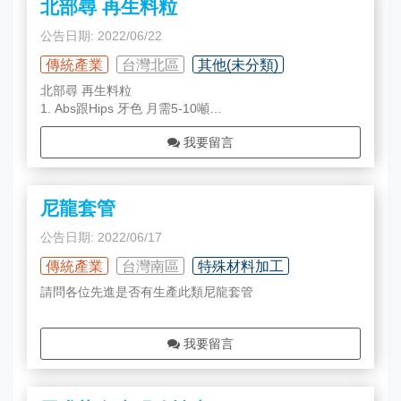
北部尋 再生料粒
公告日期: 2022/06/22
傳統產業
台灣北區
其他(未分類)
北部尋 再生料粒
1. Abs跟Hips 牙色 月需5-10噸
2. Abs跟Hips 灰色 月需1-2噸
我要留言
要能做圖片上的產品
🌈另尋Hdpe 白黑灰
🌟需要能做成CD管的
💥月需求20-30噸
尼龍套管
🥰以上都長期需要 感恩🙏
公告日期: 2022/06/17
傳統產業
台灣南區
特殊材料加工
請問各位先進是否有生產此類尼龍套管
外徑10mm, 內徑: 8mm
我要留言
三種不同長度: 34mm/ 61mm/ 70mm
材質:尼龍66