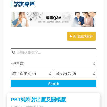
諮詢專區
新增諮詢案件
地區(
0
)
銷售產業別(
0
)
產品分類(
0
)
Search
PBT純料射出廠及開模廠