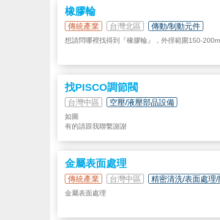
橡膠輪
傳統產業
台灣北區
傳動/制動元件
想請問哪裡找得到『橡膠輪』，外徑範圍150-20
找PISCO調節閥
台灣中區
空壓/液壓部品設備
如圖
有的請跟我聯繫謝謝
金屬表面處理
傳統產業
台灣中區
精密清洗/表面處理
金屬表面處理