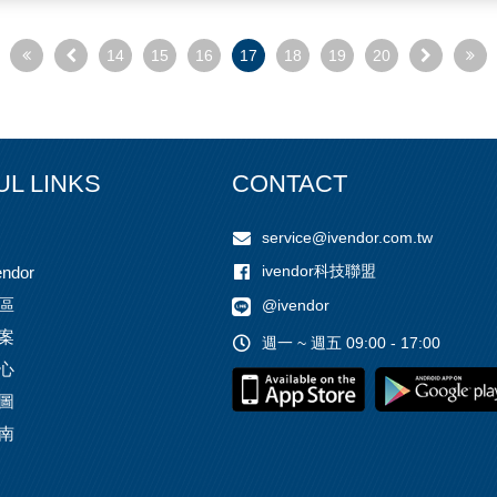
14
15
16
17
18
19
20
UL LINKS
CONTACT
service@ivendor.com.tw
ivendor科技聯盟
ndor
區
@ivendor
案
週一 ~ 週五 09:00 - 17:00
心
圖
南