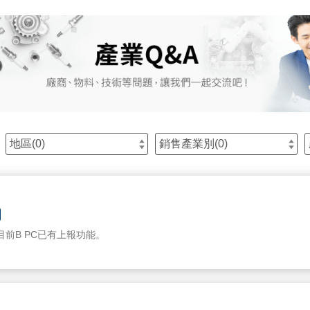
地區(
0
)
銷售產業別(
0
)
，目前B PC已有上報功能。