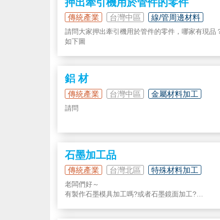
押出牽引機用於管件的零件
傳統產業
台灣中區
線/管周邊材料
請問大家押出牽引機用於管件的零件，哪家有現品
如下圖
鋁 材
傳統產業
台灣中區
金屬材料加工
請問
版上 有供應商
有鋁 6061-T6511 24H的材料
石墨加工品
如有 請報價給我
傳統產業
台灣北區
特殊材料加工
老闆們好～
謝謝
有製作石墨模具加工嗎?或者石墨鏡面加工?
找尋長期合作廠家～～謝謝