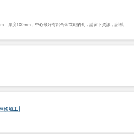
0mm，厚度100mm，中心最好有鋁合金或鐵的孔，請留下資訊，謝謝。
/翻修加工