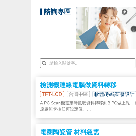
諮詢專區
檢測機連線電腦做資料轉移
TFT-LCD
台灣中區
軟體/系統研發設計
A PC Scan機需定時抓取資料轉移到B PC做上報
原廠無卡控任何設定值。
尋求廠商協助～
電圈陶瓷管 材料急需