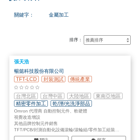
關鍵字：
金屬加工
排序：
張天浩
暢懿科技股份有限公司
TFT-LCD
封裝測試
傳統產業
台灣北區
台灣中區
大陸地區
東南亞地區
精密零件加工
乾/溼/光洗淨部品
Omron 代理商 自動控制元件、軟硬體
專用機設計研發/設備改造
視覺改造增設
其他品牌控制元件銷售
TFT/PCB/封測自動化設備滾輪/滾輪組/零件加工組裝
工程塑膠-Upe/PP/NBR/Peek/加工模組製造