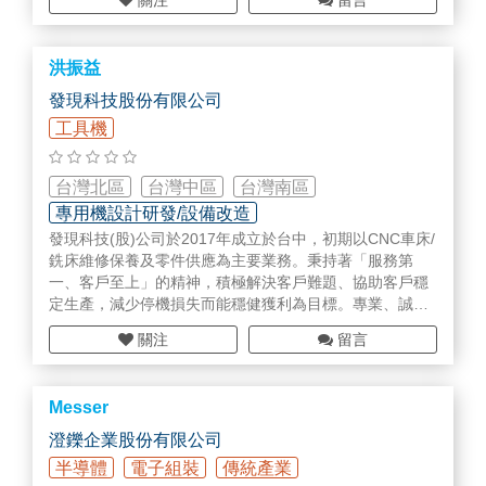
關注
留言
自動化設備金屬零配件製造-車/銑/鑽/磨/研/表處
Hiwin代理商
洪振益
發現科技股份有限公司
工具機
台灣北區
台灣中區
台灣南區
專用機設計研發/設備改造
發現科技(股)公司於2017年成立於台中，初期以CNC車床/
智慧工廠規劃/設備/部品
其他(未分類)
銑床維修保養及零件供應為主要業務。秉持著「服務第
一、客戶至上」的精神，積極解決客戶難題、協助客戶穩
定生產，減少停機損失而能穩健獲利為目標。專業、誠
信、創新是我們的經營理念。於2018年開發自有產品，如
關注
留言
油水過濾設備，油霧回收，自動化機械手整合服務，以及
代理國外優質產品配件，如特殊輕量化夾具系統、自動定
量混和幫浦等，希望能進一步協助客戶提高加工品質、生
Messer
產效率、提升自動化智慧化生產能力並降低成本使台灣的
加工產業在國際舞台更具競爭力。
澄鑠企業股份有限公司
半導體
電子組裝
傳統產業
MIXTRON 油水混合器 適用各式切削油 切削水
金屬加工