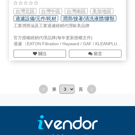
車床 铣床 磨床
https://www.findnology.com/
台灣北區
台灣中區
台灣南區
美加地區
過濾設備/元件/耗材
潤滑/接著/清洗液體/膠類
工業潤滑油及工業過濾經銷代理歐美品牌
人力服務/技術顧問
官方授權經銷代理品牌(每年更新授權文件)
過濾⎹ EATON Filtration / Hayward / GAF / KLEANPLUS
潤滑油⎹ BP / Castrol / ENI / DOW / Veedol / Casoku
關注
留言
工業潤滑油 / 齒輪油 / 液壓油 / 各類
金屬加工
油 / 風力發電
齒輪油 / 防鏽油 / 滑道油 / 白油 / 防火型液壓油 / 熱煤油
過濾 / 濾袋 / 濾心 / 過濾器 / 膜過濾 / 自動化自清式過濾 /
燭式過濾 / 高壓過濾 / 微米過濾 / 奈米過濾 / ESG認證 / 循
第
頁
環經濟